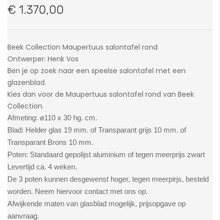
van
€ 1.370,00
de
afbeeldingen-
gallerij
Beek Collection Maupertuus salontafel rond
Ontwerper: Henk Vos
Ben je op zoek naar een speelse salontafel met een
glazenblad.
Kies dan voor de Maupertuus salontafel rond van Beek
Collection.
Afmeting:
ø110 x 30 hg. cm.
Blad:
Helder glas 19 mm. of Transparant grijs 10 mm. of
Transparant Brons 10 mm.
Poten:
Standaard
gepolijst aluminium of tegen meerprijs zwart
Levertijd ca. 4 weken.
De 3 poten kunnen desgewenst hoger, tegen meerpirjs, besteld
worden. Neem hiervoor contact met ons op.
Afwijkende maten van glasblad mogelijk, prijsopgave op
aanvraag.