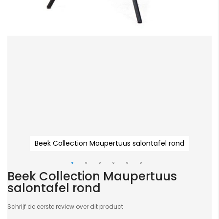
Beek Collection Maupertuus salontafel rond
Beek Collection Maupertuus
Ga
salontafel rond
naar
het
Schrijf de eerste review over dit product
begin