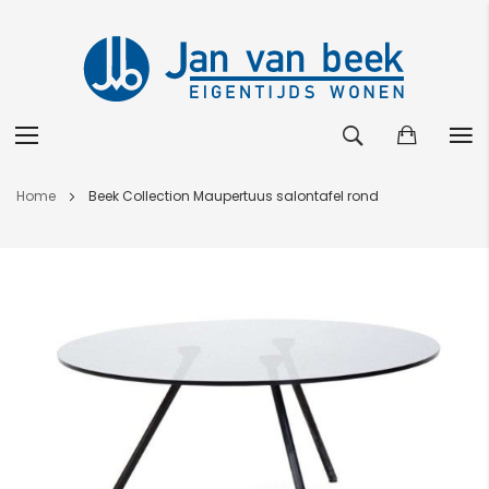
Ga
Home
Beek Collection Maupertuus salontafel rond
naar
de
Ga
inhoud
naar
het
einde
van
de
afbeeldingen-
gallerij