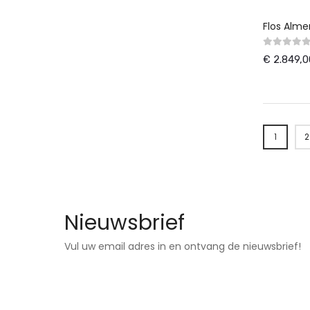
Flos Alme
€ 2.849,0
Pagina
1
2
U lees 
Nieuwsbrief
Vul uw email adres in en ontvang de nieuwsbrief!