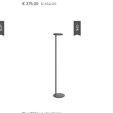
€ 375,00
€ 432,00
42%
-23%