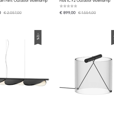
ain Flint Outdoor vloerlamp
Flos IC F2 Outdoor vloerlamp
0
€ 899,00
€ 2.057,00
€ 1.554,00
-12%
-