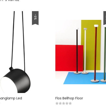
-
-9%
 hanglamp Led
Flos Bellhop Floor