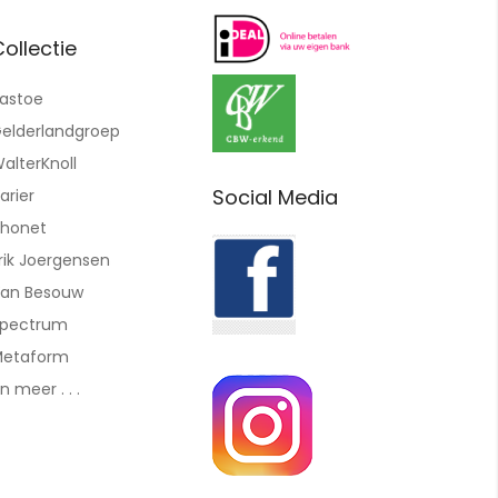
ollectie
astoe
elderlandgroep
alterKnoll
Social Media
arier
honet
rik Joergensen
an Besouw
pectrum
etaform
n meer . . .