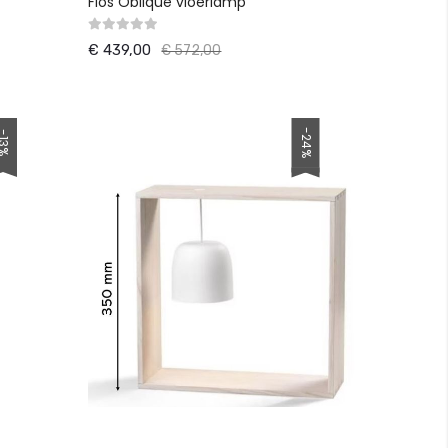
Flos Oblique vloerlamp
€ 439,00
€ 572,00
-24%
13%