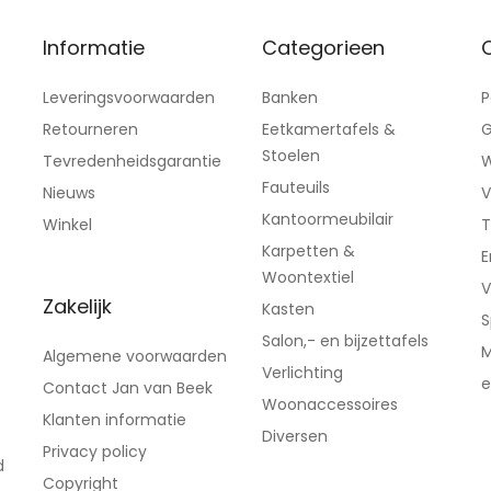
Informatie
Categorieen
C
Leveringsvoorwaarden
Banken
P
Retourneren
Eetkamertafels &
G
Stoelen
Tevredenheidsgarantie
W
Fauteuils
Nieuws
V
Kantoormeubilair
Winkel
T
Karpetten &
E
Woontextiel
V
Zakelijk
Kasten
S
Salon,- en bijzettafels
M
Algemene voorwaarden
Verlichting
e
Contact Jan van Beek
Woonaccessoires
Klanten informatie
Diversen
Privacy policy
d
Copyright