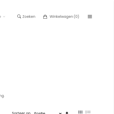
e
Zoeken
Winkelwagen
(
0
)
ng.
Tonen
Van
Sorteer op