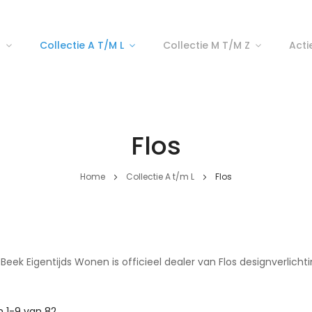
p
Collectie A T/m L
Collectie M T/m Z
Acti
Flos
Home
Collectie A t/m L
Flos
Beek Eigentijds Wonen is officieel dealer van Flos designverlichti
n
1
-
9
van
82