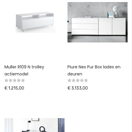
Muller R109 N trolley
Piure Nex Pur Box lades en
actiemodel
deuren
€ 1.215,00
€ 3.133,00