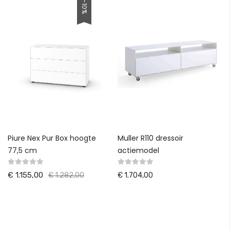
-10%
Piure Nex Pur Box hoogte
Muller R110 dressoir
77,5 cm
actiemodel
€ 1.155,00
€ 1.282,00
€ 1.704,00