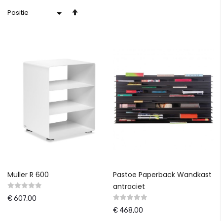
Van
hoog
naar
laag
sorteren
Muller R 600
Pastoe Paperback Wandkast
antraciet
€ 607,00
€ 468,00