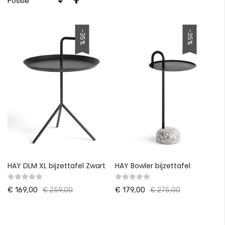
hoog
naar
-35%
-35%
laag
sorteren
HAY DLM XL bijzettafel Zwart
HAY Bowler bijzettafel
€ 169,00
€ 179,00
€ 259,00
€ 275,00