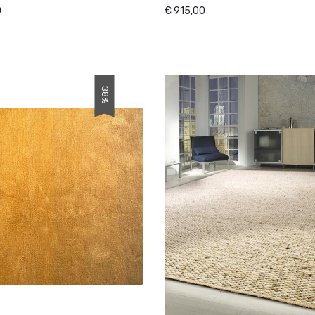
0
€ 915,00
-38%