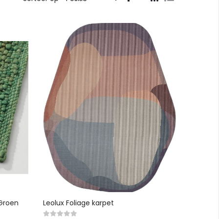
als
hoog
naar
laag
sorteren
 Groen
Leolux Foliage karpet