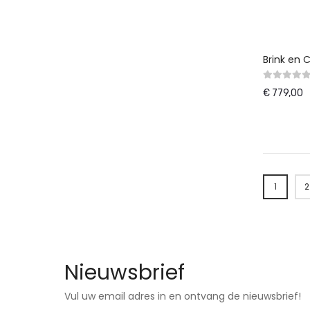
Brink en
€ 779,00
Pagina
1
2
U lees 
Nieuwsbrief
Vul uw email adres in en ontvang de nieuwsbrief!