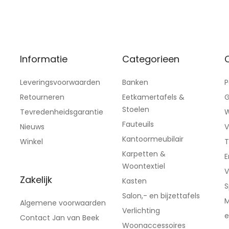
Informatie
Categorieen
C
Leveringsvoorwaarden
Banken
P
Retourneren
Eetkamertafels &
G
Stoelen
Tevredenheidsgarantie
W
Fauteuils
Nieuws
V
Kantoormeubilair
Winkel
T
Karpetten &
E
Woontextiel
V
Zakelijk
Kasten
S
Salon,- en bijzettafels
M
Algemene voorwaarden
Verlichting
e
Contact Jan van Beek
Woonaccessoires