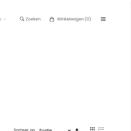
e
Zoeken
Winkelwagen
(
0
)
Tonen
Van
Sorteer op