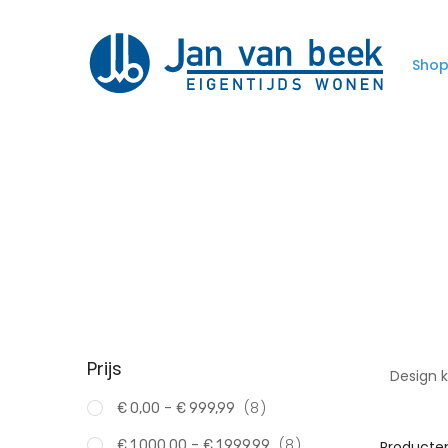
Sho
Prijs
Design k
product
-
8
€ 0,00
€ 999,99
product
-
8
€ 1.000,00
€ 1.999,99
Producte