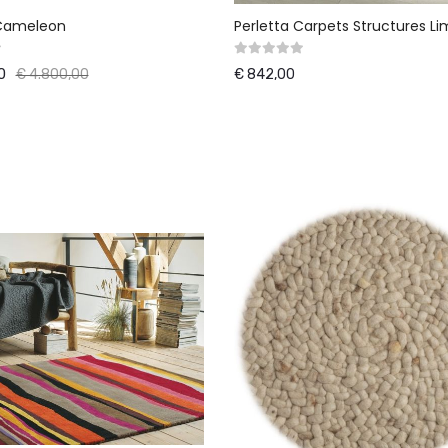
Cameleon
Perletta Carpets Structures L
0
€ 4.800,00
€ 842,00