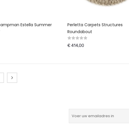
 Campman Estella Summer
Perletta Carpets Structures
Roundabout
€ 414,00
Pagina
Pagina
Verder
momenteel pagina