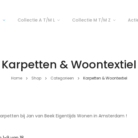
p
Collectie A T/m L
Collectie M T/m Z
Acti
Karpetten & Woontextiel
Home
Shop
Categorieen
Karpetten & Woontextiel
arpetten bij Jan van Beek Eigentijds Wonen in Amsterdam !
n
1
-
9
van
18