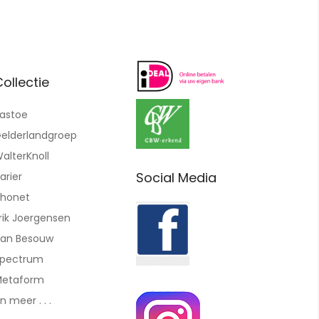
ollectie
astoe
elderlandgroep
alterKnoll
Social Media
arier
honet
rik Joergensen
an Besouw
pectrum
etaform
n meer . . .