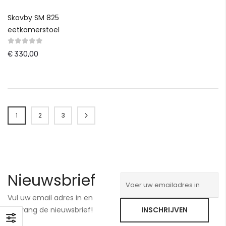
Skovby SM 825
eetkamerstoel
€ 330,00
Pagina
1
2
3
Pagina
Pagina
Pagina
Verder
U lees momenteel pagina
Nieuwsbrief
Vul uw email adres in en
ontvang de nieuwsbrief!
INSCHRIJVEN