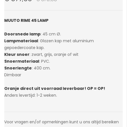
van
de
afbeeldingen-
MUUTO RIME 45 LAMP
gallerij
Doorsnede lamp
: 45 cm Ø.
Lampmateriaal
: Glazen kap met aluminium
gepoedercoate kap.
Kleur snoer
: zwart, grijs, oranje of wit
Snoermateriaal
: PVC.
Snoerlengte
: 400 cm.
Dimbaar
Oranje direct uit voorraad leverbaar! OP = OP!
Anders levertijd: 1-2 weken.
Voor vragen en/of opmerkingen kunt u ons altijd bereiken