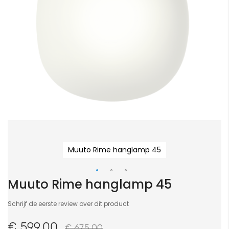
Muuto Rime hanglamp 45
Muuto Rime hanglamp 45
Ga
naar
Schrijf de eerste review over dit product
het
begin
€ 599,00
€ 675,00