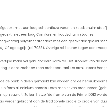
afgedekt met een laag schachtloze veren en koudschuim staafj
afgedekt met een laag Comforel en koudschuim staafjes
oogwaardig polyether afgedekt met een gestikt dek gevuld met
4) Of agaatgrijs (ral 7038). Overige ral kleuren tegen een meer
verfijnd maar vol genuanceerd karakter. Het silhouet van de bank
itting is deze zacht en toch architecturaal. De armkussens hang
en hoe de bank in delen gemaakt kan worden om de herbruikbaarh
 uniform aluminium chassis. Deze manier van produceren (gebruik
 opnieuw uit. Zo kan hetzelfde frame van de Prime 10010 worden
p verder gebracht dan de traditionele cradle to cradle van duu