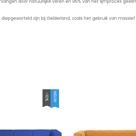
vangen door natuurlijke veren en 96% van het lijmproces geëli
l diepgeworteld zijn bij Gelderland, zoals het gebruik van mass
NIEUW
-10%