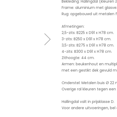
Bekleding: Hallingdal (kleuren z
Frame: aluminium met glasveze
Rug: opgebouwd uit metalen f
Afmetingen:
2,5-zits: B225 x D91 x H78 cm.
3-zits: B250 x D91 x H78 cm.
3,5-zits: B275 x D91 x H78 cm.
4-zits: B300 x D91 x H78 cm.
Zithoogte: 44 cm.
Armen: beukenhout en multipl
met een gestikt dek gevuld m
Onderstel: Metalen buis Ø 22 m
Overige ral kleuren tegen een
Hallingdal valt in prijsklasse D.
Voor andere uitvoeringen, bel 