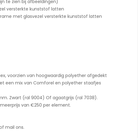
ijn te zien bij afbeeldingen)
l versterkte kunststof latten
rame met glasvezel versterkte kunststof latten
ex, voorzien van hoogwaardig polyether afgedekt
et een mix van Comforel en polyether staafjes
m. Zwart (ral 9004) Of agaatgrijs (ral 7038).
 meerprijs van €250 per element.
of mail ons.