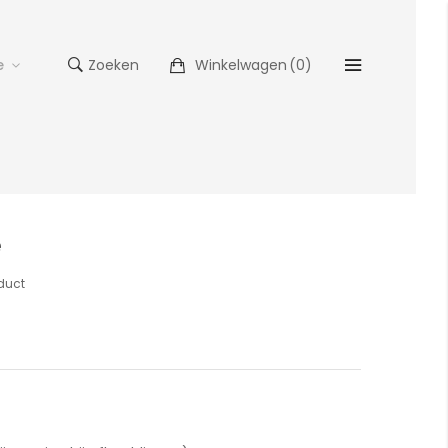
e
Zoeken
Winkelwagen
(
0
)
e
oduct