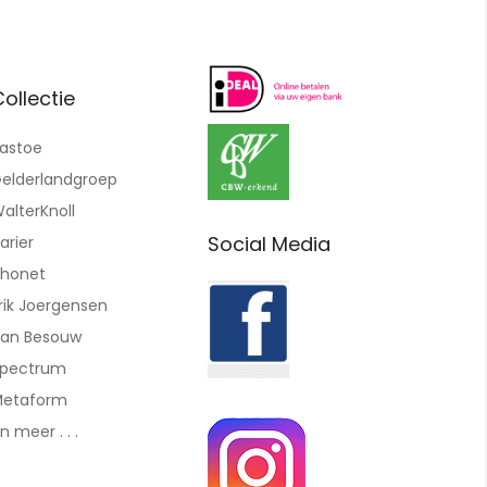
ollectie
astoe
elderlandgroep
alterKnoll
Social Media
arier
honet
rik Joergensen
an Besouw
pectrum
etaform
n meer . . .