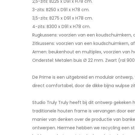
2,5-zits: B225 x D91 x H78 cm.
3-zits: B250 x D91 x H78 cm.
3,5-zits: B275 x D91 x H78 cm.
4-zits: B300 x D91 x H78 cm.
Rugkussens: voorzien van een koudschuimkern, 
Zitkussens: voorzien van een koudschuimkern, 
Armen: beukenhout en multiplex, voorzien van h
Onderstel: Metalen buis Ø 22 mm. Zwart (ral 900
De Prime is een uitgebreid en modulair ontwerp, 
direct comfortabel, door de dikke bijna wulpse z
Studio Truly Truly heeft bij dit ontwerp gekek
traditionele houten frame is vervangen door een
manier van denken over de productie van banken
ontwerpen. Hiermee hebben we recycling een sta