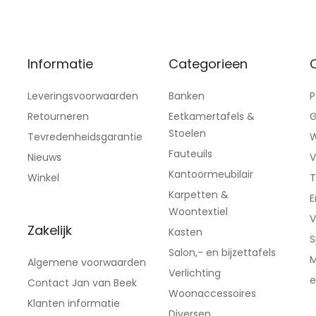
Informatie
Categorieen
C
Leveringsvoorwaarden
Banken
P
Retourneren
Eetkamertafels &
G
Stoelen
Tevredenheidsgarantie
W
Fauteuils
Nieuws
V
Kantoormeubilair
Winkel
T
Karpetten &
E
Woontextiel
V
Zakelijk
Kasten
S
Salon,- en bijzettafels
M
Algemene voorwaarden
Verlichting
e
Contact Jan van Beek
Woonaccessoires
Klanten informatie
Diversen