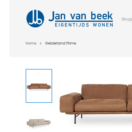
Sho
Home
Gelderland Prime
Ga
naar
het
einde
van
de
afbeeldingen-
gallerij