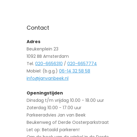
Contact
Adres
Beukenplein 23
1092 BB Amsterdam
Tel.
020-6656310
/
020-6657774
Mobiel: (b.g.g.)
06-14 32 58 58
info@janvanbeek.nl
Openingstijden
Dinsdag t/m vrijdag 10.00 - 18.00 uur
Zaterdag 10.00 - 17.00 uur
Parkeeradvies Jan van Beek
Beukenweg of Derde Oosterparkstraat
Let op: Betaald parkeren!
Om de hoek van de winkel in de Derde