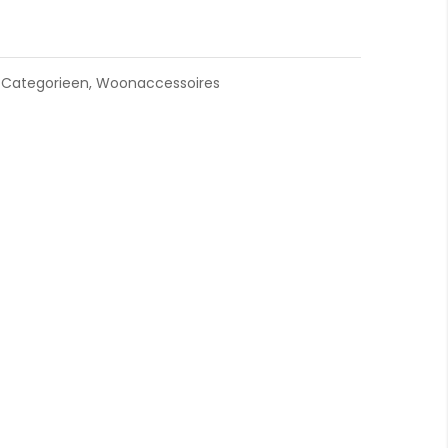
Logo Muuto
,
Categorieen
,
Woonaccessoires