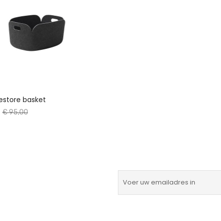
estore basket
€ 95,00