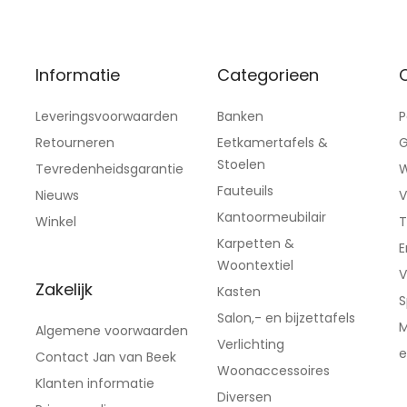
Informatie
Categorieen
C
Leveringsvoorwaarden
Banken
P
Retourneren
Eetkamertafels &
G
Stoelen
Tevredenheidsgarantie
W
Fauteuils
Nieuws
V
Kantoormeubilair
Winkel
T
Karpetten &
E
Woontextiel
V
Zakelijk
Kasten
S
Salon,- en bijzettafels
M
Algemene voorwaarden
Verlichting
e
Contact Jan van Beek
Woonaccessoires
Klanten informatie
Diversen