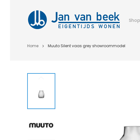
Sho
Home
Muuto Silent vaas grey showroommodel
Ga
naar
het
einde
van
de
afbeeldingen-
gallerij