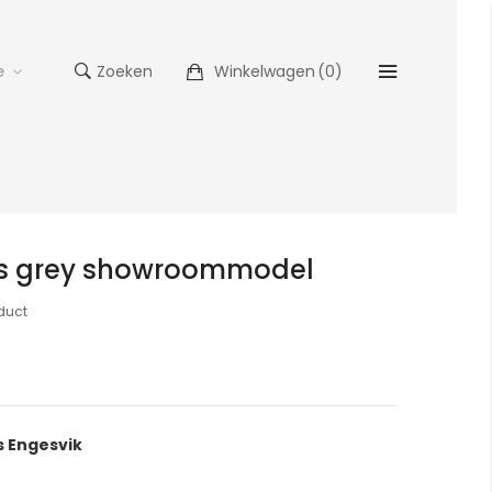
e
Zoeken
Winkelwagen
(
0
)
as grey showroommodel
oduct
s Engesvik