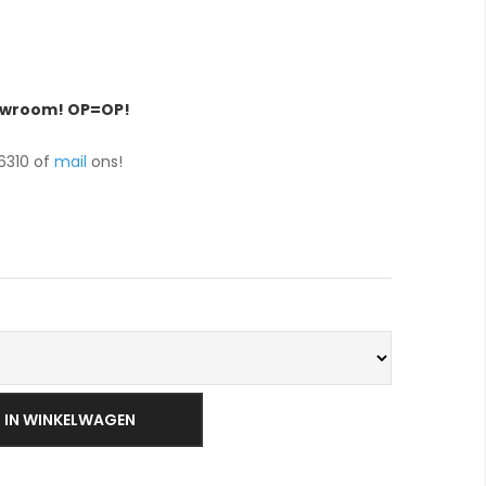
howroom! OP=OP!
6310 of
mail
ons!
IN WINKELWAGEN