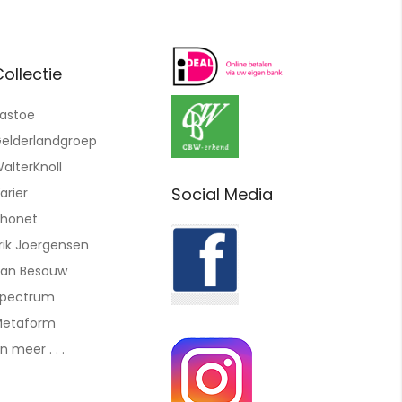
ollectie
astoe
elderlandgroep
alterKnoll
Social Media
arier
honet
rik Joergensen
an Besouw
pectrum
etaform
n meer . . .