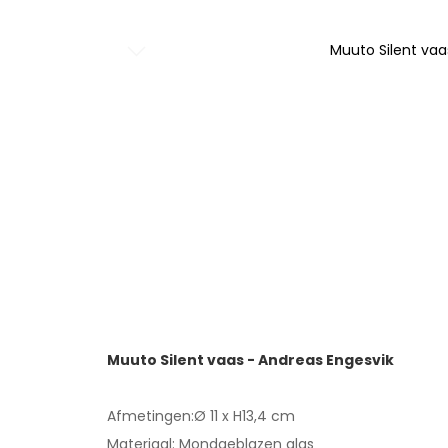
Muuto Silent vaa
Ga
naar
het
begin
van
de
afbeeldingen-
gallerij
Muuto Silent vaas - Andreas Engesvik
Afmetingen:Ø 11 x H13,4 cm
Materiaal: Mondgeblazen glas