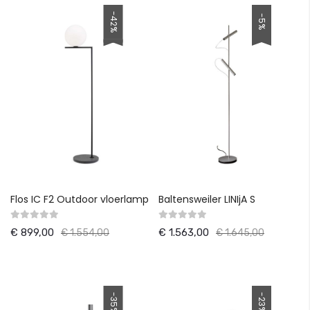
-42%
-5%
Flos IC F2 Outdoor vloerlamp
Baltensweiler LINIjA S
€ 899,00
€ 1.563,00
€ 1.554,00
€ 1.645,00
-35%
-23%