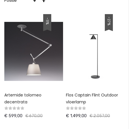
hoog
naar
laag
-27%
-11%
sorteren
Artemide tolomeo
Flos Captain Flint Outdoor
decentrata
vloerlamp
€ 599,00
€ 1.499,00
€ 670,00
€ 2.057,00