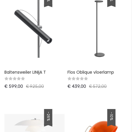
Baltensweiler LINIjA T
Flos Oblique vloerlamp
€ 599,00
€ 439,00
€ 925,00
€ 572,00
-26%
-10%