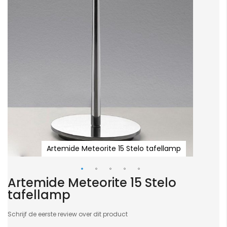
Artemide Meteorite 15 Stelo tafellamp
Artemide Meteorite 15 Stelo
Ga
tafellamp
naar
het
Schrijf de eerste review over dit product
begin