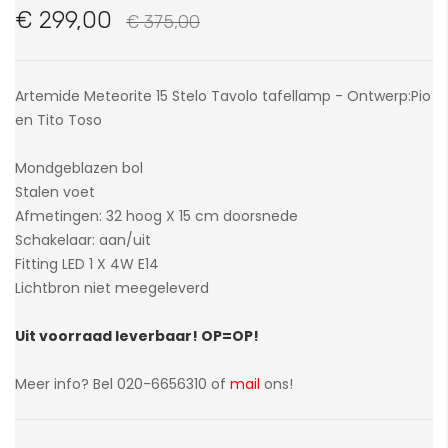
van
€ 299,00
€ 375,00
de
afbeeldingen-
gallerij
Artemide Meteorite 15 Stelo Tavolo tafellamp - Ontwerp:Pio
en Tito Toso
Mondgeblazen bol
Stalen voet
Afmetingen: 32 hoog X 15 cm doorsnede
Schakelaar: aan/uit
Fitting LED 1 X 4W E14
Lichtbron niet meegeleverd
Uit voorraad leverbaar! OP=OP!
Meer info? Bel 020-6656310 of
mail
ons!