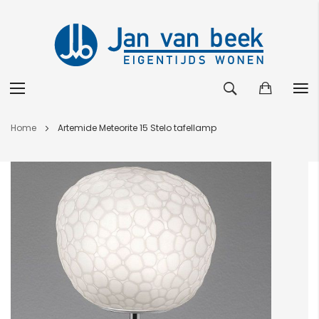
Ga
Home
Artemide Meteorite 15 Stelo tafellamp
naar
de
Ga
inhoud
naar
het
einde
van
de
afbeeldingen-
gallerij