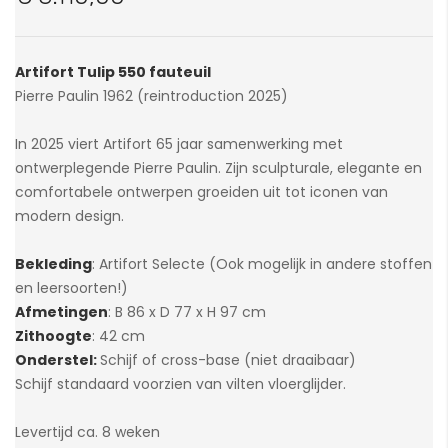
van
de
afbeeldingen-
Artifort Tulip 550 fauteuil
gallerij
Pierre Paulin 1962 (reintroduction 2025)
In 2025 viert Artifort 65 jaar samenwerking met
ontwerplegende Pierre Paulin. Zijn sculpturale, elegante en
comfortabele ontwerpen groeiden uit tot iconen van
modern design.
Bekleding
: Artifort Selecte (Ook mogelijk in andere stoffen
en leersoorten!)
Afmetingen
: B 86 x D 77 x H 97 cm
Zithoogte
: 42 cm
Onderstel:
Schijf of cross-base (niet draaibaar)
Schijf standaard voorzien van vilten vloerglijder.
Levertijd ca. 8 weken