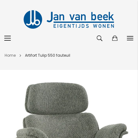
Ga
Home
Artifort Tulip 550 fauteuil
naar
de
Ga
inhoud
naar
het
einde
van
de
afbeeldingen-
gallerij