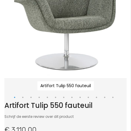
Artifort Tulip 550 fauteuil
Artifort Tulip 550 fauteuil
Ga
naar
Schrijf de eerste review over dit product
het
begin
€ 3.110,00