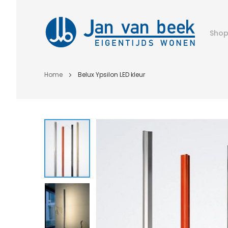
Sho
Home
Belux Ypsilon LED kleur
Ga
naar
het
einde
van
de
afbeeldingen-
gallerij