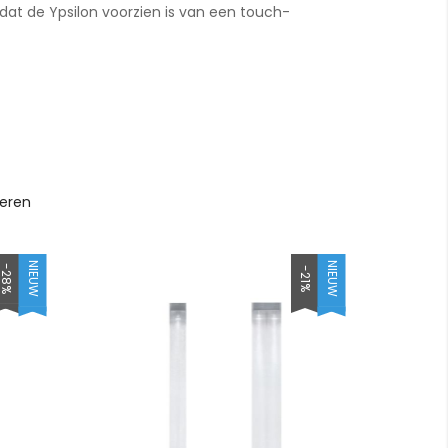
dat de Ypsilon voorzien is van een touch-
teren
NIEUW
NIEUW
-28%
-21%