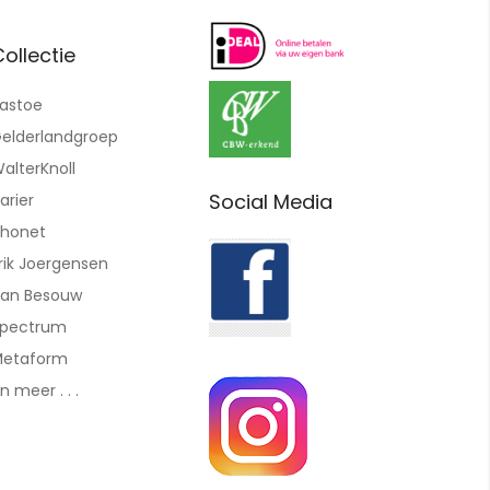
ollectie
astoe
elderlandgroep
alterKnoll
Social Media
arier
honet
rik Joergensen
an Besouw
pectrum
etaform
n meer . . .