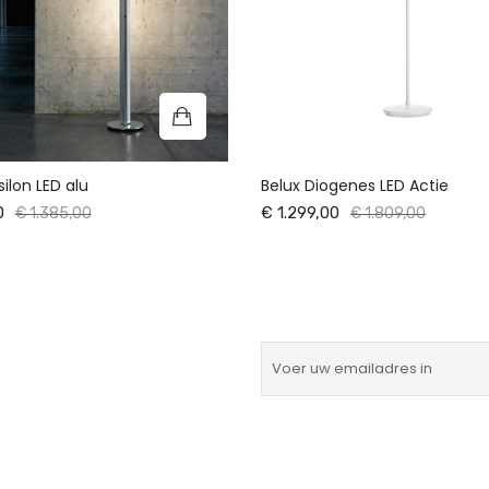
ilon LED alu
Belux Diogenes LED Actie
0
€ 1.299,00
€ 1.385,00
€ 1.809,00