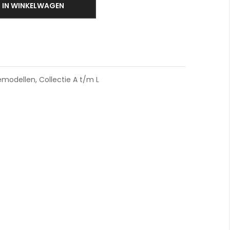
IN WINKELWAGEN
Belux Ypsilon LED
emodellen
,
Collectie A t/m L