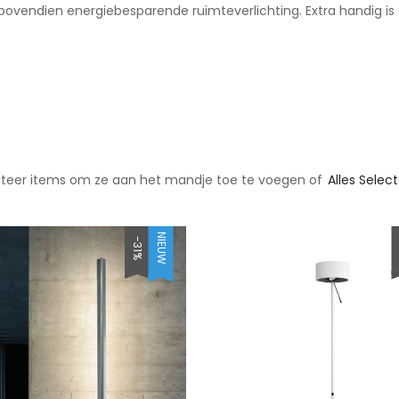
bovendien energiebesparende ruimteverlichting. Extra handig is 
cteer items om ze aan het mandje toe te voegen of
Alles Selec
NIEUW
-31%