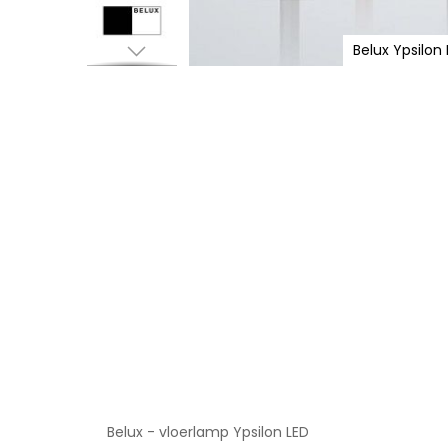
Belux Ypsilon 
Ga
naar
het
begin
van
de
afbeeldingen-
gallerij
Belux - vloerlamp Ypsilon LED