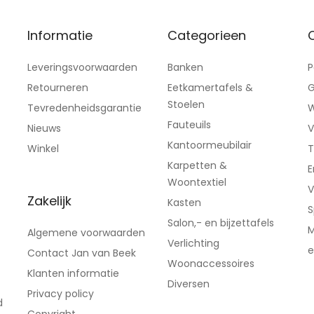
Informatie
Categorieen
C
Leveringsvoorwaarden
Banken
P
Retourneren
Eetkamertafels &
G
Stoelen
Tevredenheidsgarantie
W
Fauteuils
Nieuws
V
Kantoormeubilair
Winkel
T
Karpetten &
E
Woontextiel
V
Zakelijk
Kasten
S
Salon,- en bijzettafels
M
Algemene voorwaarden
Verlichting
e
Contact Jan van Beek
Woonaccessoires
Klanten informatie
Diversen
Privacy policy
d
Copyright