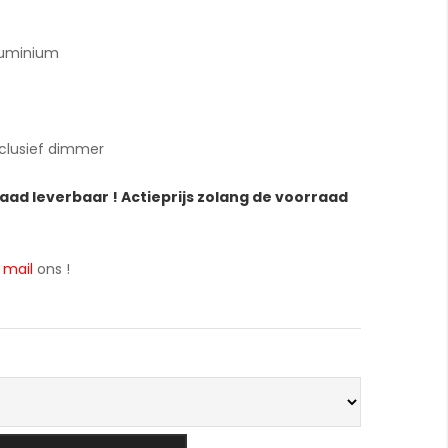
luminium
nclusief dimmer
raad leverbaar ! Actieprijs zolang de voorraad
f
mail
ons !