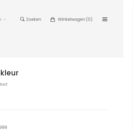
e
Zoeken
Winkelwagen
(
0
)
 kleur
oduct
1999