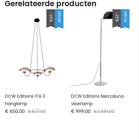
Gerelateerde producten
NIEUW
NIEUW
-26%
-25%
DCW Editions ITA 3
DCW Editions Mezzaluna
hanglamp
vloerlamp
€ 650,00
€ 999,00
€ 877,00
€ 1.331,00