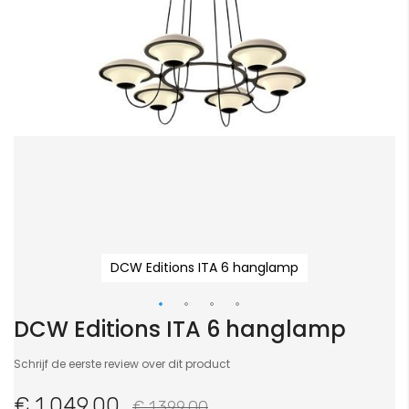
DCW Editions ITA 6 hanglamp
DCW Editions ITA 6 hanglamp
Ga
naar
Schrijf de eerste review over dit product
het
begin
€ 1.049,00
€ 1.399,00