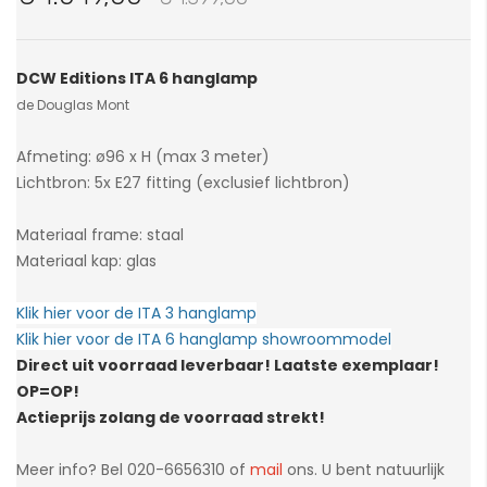
van
de
afbeeldingen-
DCW Editions ITA 6 hanglamp
gallerij
de Douglas Mont
Afmeting: ø96 x H (max 3 meter)
Lichtbron: 5x E27 fitting (exclusief lichtbron)
Materiaal frame: staal
Materiaal kap: glas
Klik hier voor de ITA 3
hanglamp
Klik hier voor de ITA 6 hanglamp showroommodel
Direct uit voorraad leverbaar! Laatste exemplaar!
OP=OP!
Actieprijs zolang de voorraad strekt!
Meer info? Bel 020-6656310 of
mail
ons. U bent natuurlijk