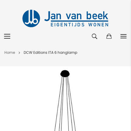
Ga
Home
DCW Editions ITA 6 hanglamp
naar
de
Ga
inhoud
naar
het
einde
van
de
afbeeldingen-
gallerij