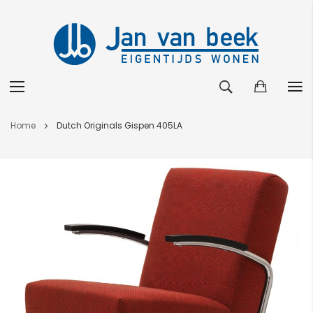
Ga
Home
Dutch Originals Gispen 405LA
naar
de
Ga
inhoud
naar
het
einde
van
de
afbeeldingen-
gallerij