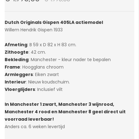
van
de
afbeeldingen-
Dutch Originals Gispen 405LA actiemodel
gallerij
Willem Hendrik Gispen 1933
Afmeting
: B 59 x D 82 x H 83 cm.
Zithoogte
: 42 cm.
Bekleding
: Manchester - kleur nader te bepalen
Frame
: Hoogglans chroom
Armleggers
: Eiken zwart
Interieur
: Nieuw koudschuim.
Vloerglijders
: Inclusief vilt
In Manchester 1 zwart, Manchester 3 wijnrood,
Manchester 4 rood en Manchester 8 geel direct uit
voorraad leverbaar!
Anders ca. 6 weken levertijd