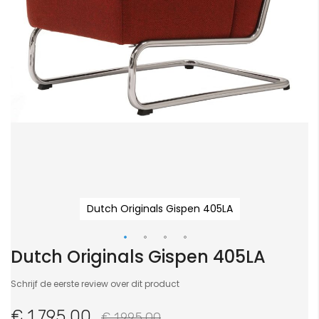
Dutch Originals Gispen 405LA
Dutch Originals Gispen 405LA
Ga
naar
Schrijf de eerste review over dit product
het
begin
€ 1.795,00
€ 1.995,00