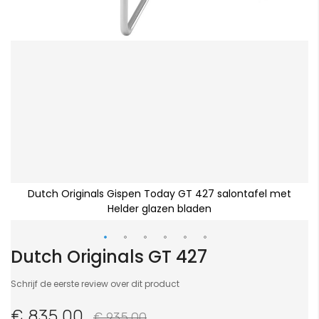
Dutch Originals Gispen Today GT 427 salontafel met
Helder glazen bladen
Dutch Originals GT 427
Ga
naar
Schrijf de eerste review over dit product
het
begin
€ 835,00
€ 935,00