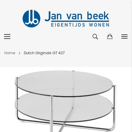
Ga
Home
Dutch Originals GT 427
naar
de
Ga
inhoud
naar
het
einde
van
de
afbeeldingen-
gallerij