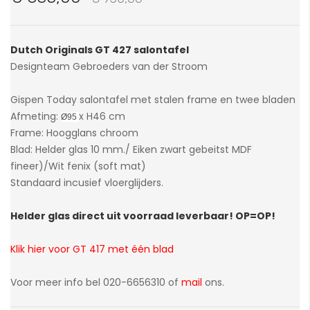
van
de
afbeeldingen-
Dutch Originals GT 427 salontafel
gallerij
Designteam Gebroeders van der Stroom
Gispen Today salontafel met stalen frame en twee bladen
Afmeting:
x H46 cm
Ø95
Frame: Hoogglans chroom
Blad: Helder glas 10 mm./ Eiken zwart gebeitst MDF
fineer)/Wit fenix (soft mat)
Standaard incusief vloerglijders.
Helder glas direct uit voorraad leverbaar! OP=OP!
Klik hier voor GT 417 met één blad
Voor meer info bel 020-6656310 of
mail
ons.