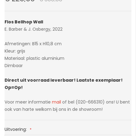
van
de
afbeeldingen-
Flos Bellhop Wall
gallerij
E. Barber & J. Osbergy, 2022
Afmetingen: B15 x H10,8 cm
Kleur: grijs
Materiaal: plastic aluminium
Dimbaar
Direct uit voorraad leverbaar! Laatste exemplaar!
Op=Op!
Voor meer informatie
mail
of bel (020-666310) ons! U bent
ook van harte welkom bij ons in de showroom!
Uitvoering: