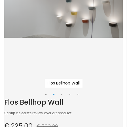
Flos Bellhop Wall
Flos Bellhop Wall
Ga
naar
Schrijf de eerste review over dit product
het
begin
€ 225,00
€ 300,00