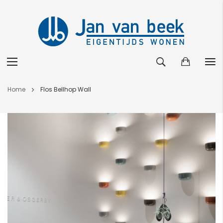
Ga
Home
Flos Bellhop Wall
naar
de
Ga
inhoud
naar
het
einde
van
de
afbeeldingen-
gallerij