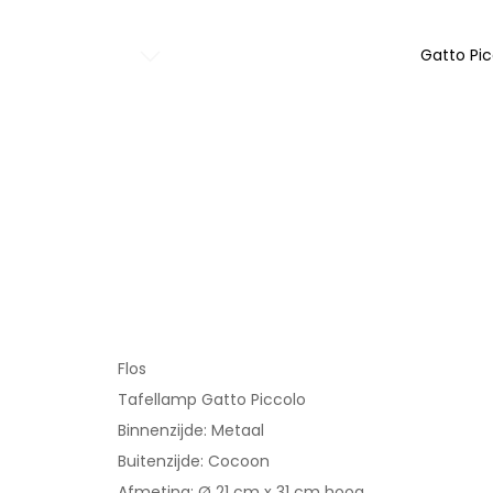
Gatto Pic
Ga
naar
het
begin
van
de
afbeeldingen-
gallerij
Flos
Tafellamp Gatto Piccolo
Binnenzijde: Metaal
Buitenzijde: Cocoon
Afmeting: Ø 21 cm x 31 cm hoog