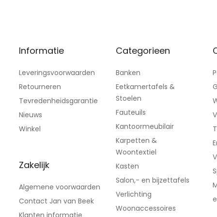
Informatie
Categorieen
C
Leveringsvoorwaarden
Banken
P
Retourneren
Eetkamertafels &
G
Stoelen
Tevredenheidsgarantie
W
Fauteuils
Nieuws
V
Kantoormeubilair
Winkel
T
Karpetten &
E
Woontextiel
V
Zakelijk
Kasten
S
Salon,- en bijzettafels
M
Algemene voorwaarden
Verlichting
e
Contact Jan van Beek
Woonaccessoires
Klanten informatie