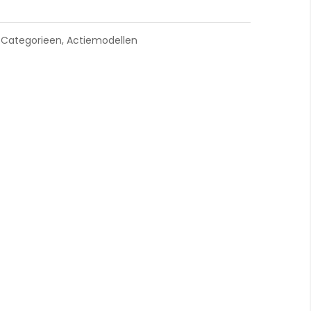
Gatto Piccolo & Gatto
,
Categorieen
,
Actiemodellen