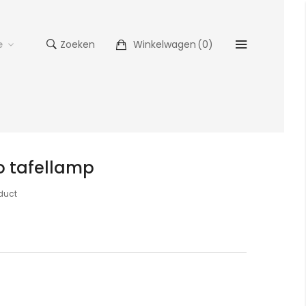
e
Zoeken
Winkelwagen
(
0
)
lo tafellamp
oduct