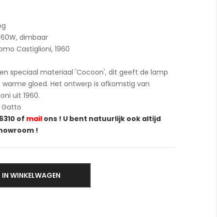
og
ax 60W, dimbaar
omo Castiglioni, 1960
n speciaal materiaal 'Cocoon', dit geeft de lamp
 warme gloed. Het ontwerp is afkomstig van
oni uit 1960.
 Gatto
6310 of
mail
ons ! U bent natuurlijk ook altijd
showroom !
IN WINKELWAGEN