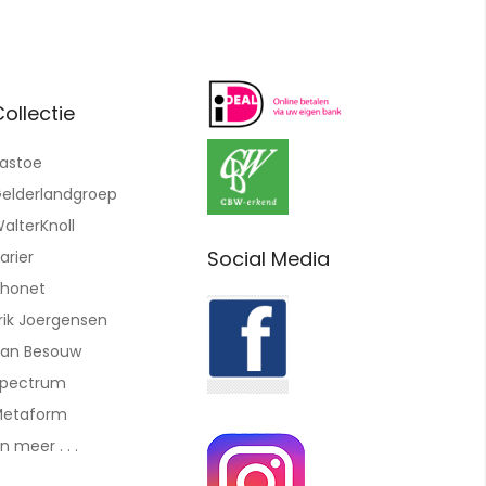
ollectie
astoe
elderlandgroep
alterKnoll
Social Media
arier
honet
rik Joergensen
an Besouw
pectrum
etaform
n meer . . .