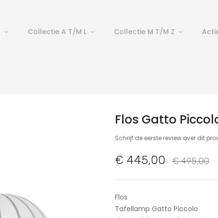
p
Collectie A T/m L
Collectie M T/m Z
Acti
Flos Gatto Picco
Schrijf de eerste review over dit pr
€ 445,00
€ 495,00
Flos
Tafellamp Gatto Piccolo