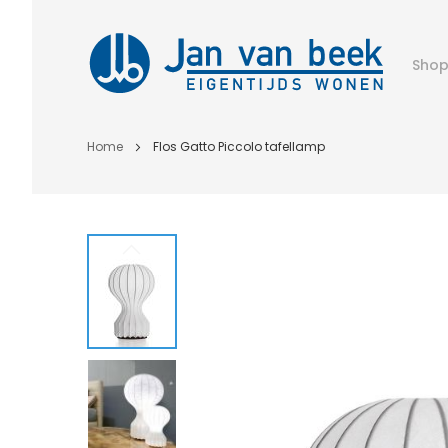
Sho
Home
Flos Gatto Piccolo tafellamp
Ga
naar
het
einde
van
de
afbeeldingen-
gallerij