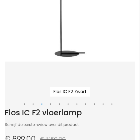
Flos IC F2 Zwart
Flos IC F2 vloerlamp
Ga
naar
Schrijf de eerste review over dit product
het
begin
€ 899,00
€ 1.150,00