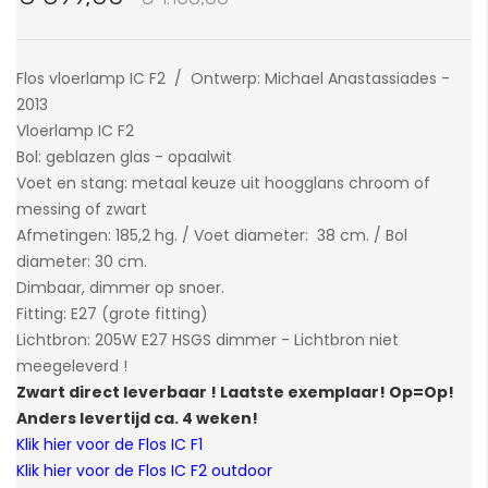
van
de
afbeeldingen-
Flos vloerlamp IC F2 / Ontwerp: Michael Anastassiades -
gallerij
2013
Vloerlamp IC F2
Bol: geblazen glas - opaalwit
Voet en stang: metaal keuze uit hoogglans chroom of
messing of zwart
Afmetingen: 185,2 hg. / Voet diameter: 38 cm. / Bol
diameter: 30 cm.
Dimbaar, dimmer op snoer.
Fitting: E27 (grote fitting)
Lichtbron: 205W E27 HSGS dimmer - Lichtbron niet
meegeleverd !
Zwart direct leverbaar ! Laatste exemplaar! Op=Op!
Anders levertijd ca. 4 weken!
Klik hier voor de Flos IC F1
Klik hier voor de Flos IC F2 outdoor