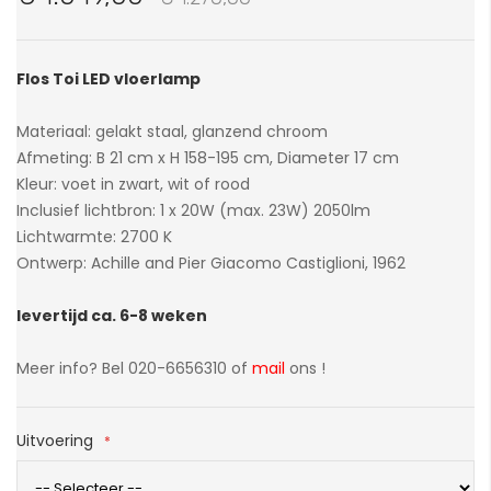
van
de
afbeeldingen-
Flos Toi LED vloerlamp
gallerij
Materiaal: gelakt staal, glanzend chroom
Afmeting: B 21 cm x H 158-195 cm, Diameter 17 cm
Kleur: voet in zwart, wit of rood
Inclusief lichtbron: 1 x 20W (max. 23W) 2050lm
Lichtwarmte: 2700 K
Ontwerp: Achille and Pier Giacomo Castiglioni, 1962
levertijd ca. 6-8 weken
Meer info? Bel 020-6656310 of
mail
ons !
Uitvoering