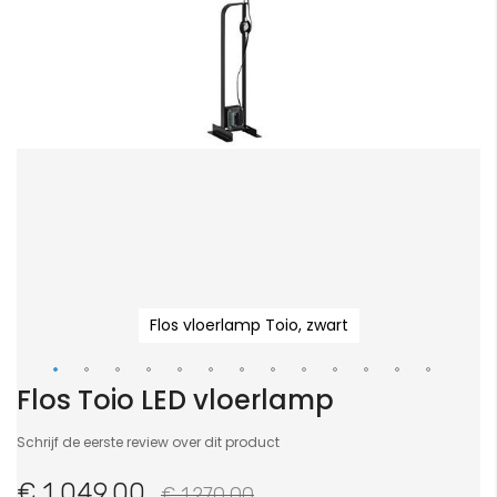
Flos vloerlamp Toio, zwart
Flos Toio LED vloerlamp
Ga
naar
Schrijf de eerste review over dit product
het
begin
€ 1.049,00
€ 1.270,00