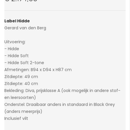
van
de
afbeeldingen-
Label Hidde
gallerij
Gerard van den Berg
Uitvoering:
- Hidde
- Hidde Soft
- Hidde Soft 2-tone
Afmetingen: B94 x D94 x H87 cm
Zitdiepte: 49 cm
Zitdiepte: 40 cm
Bekleding: Diva, prijsklasse A (ook mogelijk in andere stof-
en leersoorten)
Onderstel: Draaibaar anders in standaard in Black Grey
(anders meerprijs)
Inclusief vilt