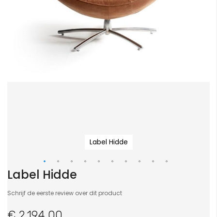
Label Hidde
Label Hidde
Ga
naar
Schrijf de eerste review over dit product
het
begin
€ 2.194,00