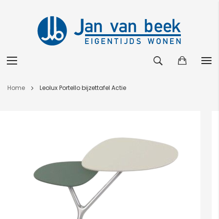
Ga
Home
Leolux Portello bijzettafel Actie
naar
de
Ga
inhoud
naar
het
einde
van
de
afbeeldingen-
gallerij