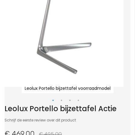
Leolux Portello bijzettafel voorraadmodel
Leolux Portello bijzettafel Actie
Ga
naar
Schrijf de eerste review over dit product
het
begin
€ 469,00
€ 495,00