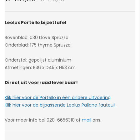
van
de
afbeeldingen-
Leolux Portello bijzettafel
gallerij
Bovenblad: 030 Dove Spruzza
Onderblad: 175 thyme Spruzza
Onderstel: gepolijst aluminium
Afmetingen: B36 x D45 x H53 cm
Direct uit voorraad leverbaar!
Klik hier voor de Portello in een andere uitvoering
Klik hier voor de bijpassende Leolux Pallone fauteuil
Voor meer info bel 020-6656310 of
mail
ons.