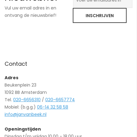
Vul uw email adres in en
ontvang de nieuwsbrief!
INSCHRIJVEN
Contact
Adres
Beukenplein 23
1092 BB Amsterdam
Tel.
020-6656310
/
020-6657774
Mobiel: (b.g.g.)
06-14 32 58 58
info@janvanbeek.nl
Openingstijden
Dinsdag t/m vrijdag 10.00 - 18.00 uur