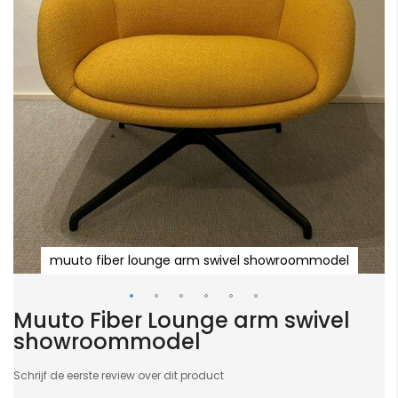
muuto fiber lounge arm swivel showroommodel
Muuto Fiber Lounge arm swivel
Ga
showroommodel
naar
het
Schrijf de eerste review over dit product
begin