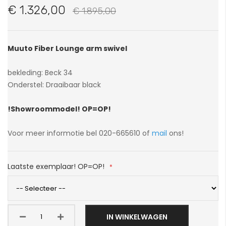
van
€ 1.326,00
€ 1.895,00
de
afbeeldingen-
gallerij
Muuto Fiber Lounge arm swivel
bekleding: Beck 34
Onderstel: Draaibaar black
!Showroommodel! OP=OP!
Voor meer informotie bel 020-665610 of
mail
ons!
Laatste exemplaar! OP=OP!
IN WINKELWAGEN