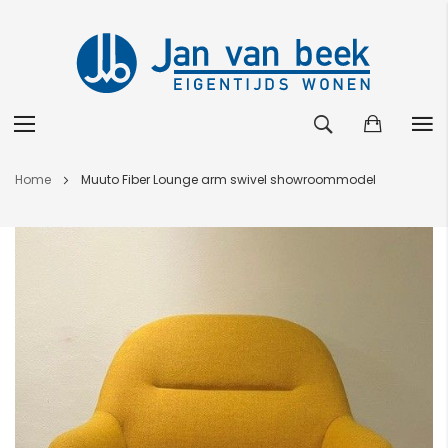
Ga
Home
Muuto Fiber Lounge arm swivel showroommodel
naar
de
Ga
inhoud
naar
het
einde
van
de
afbeeldingen-
gallerij