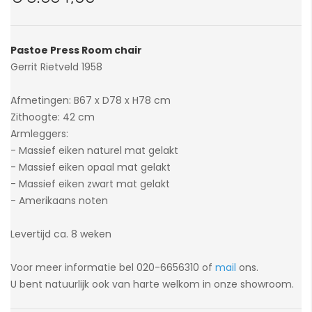
van
de
afbeeldingen-
Pastoe Press Room chair
gallerij
Gerrit Rietveld 1958
Afmetingen: B67 x D78 x H78 cm
Zithoogte: 42 cm
Armleggers:
- Massief eiken naturel mat gelakt
- Massief eiken opaal mat gelakt
- Massief eiken zwart mat gelakt
- Amerikaans noten
Levertijd ca. 8 weken
Voor meer informatie bel 020-6656310 of
mail
ons.
U bent natuurlijk ook van harte welkom in onze showroom.