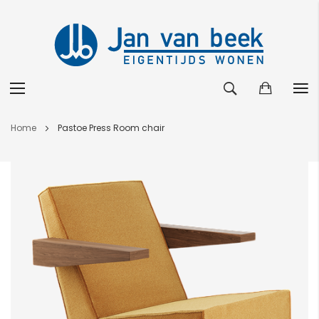
Ga
Home
Pastoe Press Room chair
naar
de
Ga
inhoud
naar
het
einde
van
de
afbeeldingen-
gallerij