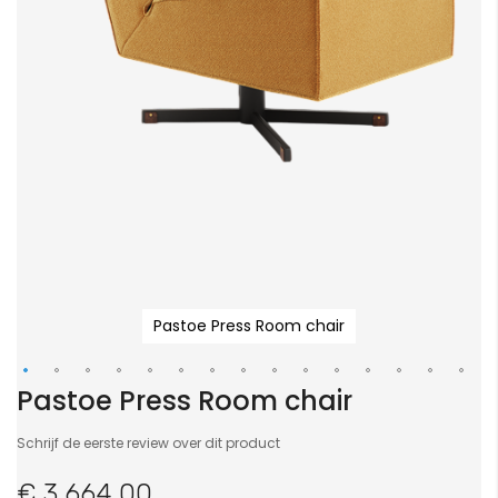
Pastoe Press Room chair
Pastoe Press Room chair
Ga
naar
Schrijf de eerste review over dit product
het
begin
€ 3.664,00