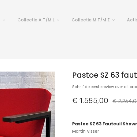
p
Collectie A T/m L
Collectie M T/m Z
Acti
Pastoe SZ 63 fa
Schrijf de eerste review over dit pr
€ 1.585,00
€ 2.264,0
Pastoe SZ 63 Fauteuil Sho
Martin Visser