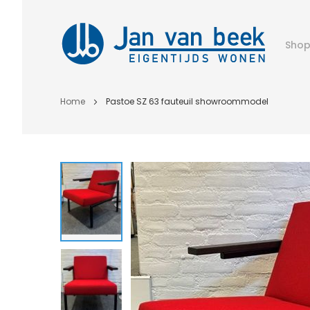
Sho
Home
Pastoe SZ 63 fauteuil showroommodel
Ga
naar
het
einde
van
de
afbeeldingen-
gallerij