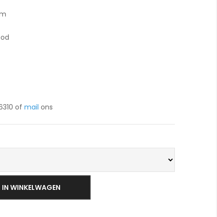
cm
ood
6310 of
mail
ons
IN WINKELWAGEN