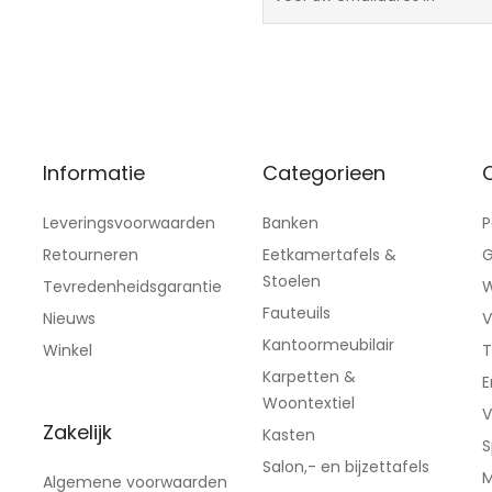
Informatie
Categorieen
C
Leveringsvoorwaarden
Banken
P
Retourneren
Eetkamertafels &
G
Stoelen
Tevredenheidsgarantie
W
Fauteuils
Nieuws
V
Kantoormeubilair
Winkel
T
Karpetten &
E
Woontextiel
V
Zakelijk
Kasten
S
Salon,- en bijzettafels
M
Algemene voorwaarden