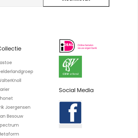
ollectie
astoe
elderlandgroep
alterKnoll
Social Media
arier
honet
rik Joergensen
an Besouw
pectrum
etaform