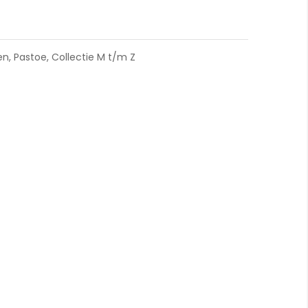
Martin Visser SZ63 Fauteuil
en
,
Pastoe
,
Collectie M t/m Z