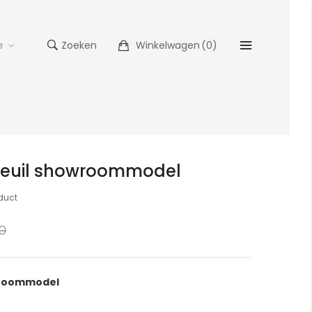
e
Zoeken
Winkelwagen
(
0
)
uteuil showroommodel
oduct
0
wroommodel