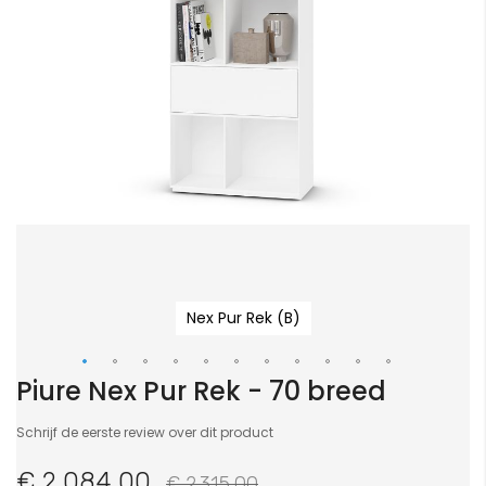
Nex Pur Rek (B)
Piure Nex Pur Rek - 70 breed
Ga
naar
Schrijf de eerste review over dit product
het
begin
€ 2.084,00
€ 2.315,00