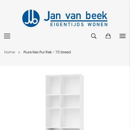
Ga
Home
Piure Nex Pur Rek - 70 breed
naar
de
Ga
inhoud
naar
het
einde
van
de
afbeeldingen-
gallerij