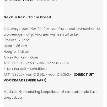
van
de
afbeeldingen-
Nex Pur Rek - 70 cm breed
gallerij
Kastensysteem Nex Pur Rek van Piure heeft verschillende
uitvoeringen, altijd voorzien van een witte lak.
Breedte: 70 cm
Diepte: 36 cm
Hoogte: 211,5 cm
A. Nex Pur Rek - Open
ART. 1586195 van € 2.315,- voor € 2.084,-
B. Nex Pur Rek - Schuiflade
ART. 1586204 van € 2.612,- voor € 2.350,-
(DIRECT UIT
VOORRAAD LEVERBAAR!)
Modules zijn onderling koppelbaar of als losstaande kast
toepasbaar.