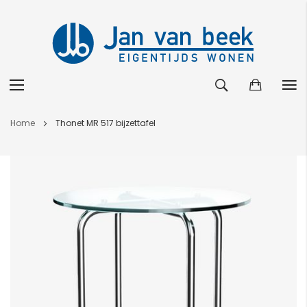
Ga
Home
Thonet MR 517 bijzettafel
naar
de
Ga
inhoud
naar
het
einde
van
de
afbeeldingen-
gallerij