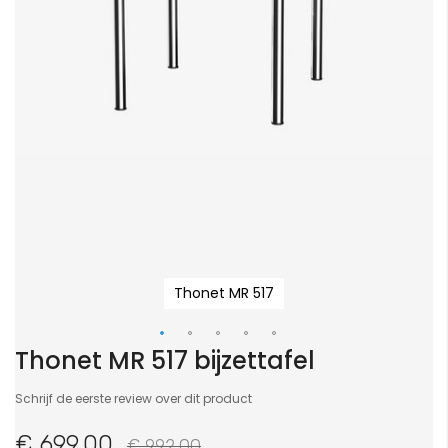
Thonet MR 517
Thonet MR 517 bijzettafel
Ga
naar
Schrijf de eerste review over dit product
het
begin
€ 699,00
€ 992,00