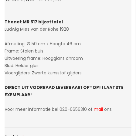
van
de
afbeeldingen-
Thonet MR 517 bijzettafel
gallerij
Ludwig Mies van der Rohe 1928
Afmeting: Ø 50 cm x Hoogte 46 cm
Frame: Stalen buis
Uitvoering frame: Hoogglans chroom
Blad: Helder glas
Vloerglijders: Zwarte kunsstof glijders
DIRECT UIT VOORRAAD LEVERBAAR! OP=OP! 1 LAATSTE
EXEMPLAAR!
Voor meer informatie bel 020-6656310 of
mail
ons.