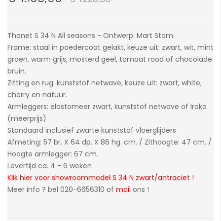
van
de
afbeeldingen-
Thonet S 34 N All seasons - Ontwerp: Mart Stam
gallerij
Frame: staal in poedercoat gelakt, keuze uit: zwart, wit, mint
groen, warm grijs, mosterd geel, tomaat rood of chocolade
bruin.
Zitting en rug: kunststof netwave, keuze uit: zwart, white,
cherry en natuur.
Armleggers: elastomeer zwart, kunststof netwave of Iroko
(meerprijs)
Standaard inclusief zwarte kunststof vloerglijders
Afmeting: 57 br. X 64 dp. X 86 hg. cm. / Zithoogte: 47 cm. /
Hoogte armlegger: 67 cm.
Levertijd ca. 4 - 6 weken
Klik hier voor showroommodel S 34 N zwart/antraciet !
Meer info ? bel 020-6656310 of
mail
ons !