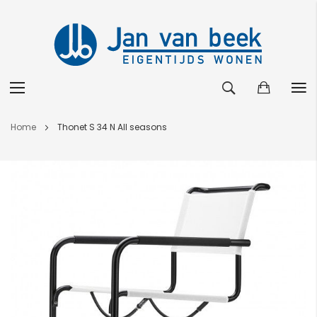
Ga
Home
Thonet S 34 N All seasons
naar
de
Ga
inhoud
naar
het
einde
van
de
afbeeldingen-
gallerij