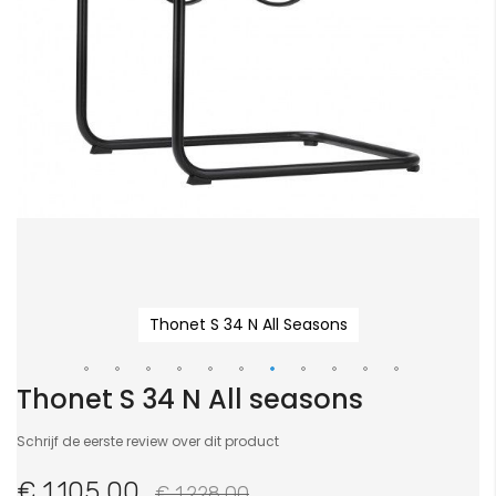
Thonet S 34 N All Seasons
Thonet S 34 N All seasons
Ga
naar
Schrijf de eerste review over dit product
het
begin
€ 1.105,00
€ 1.228,00