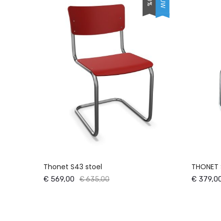
Thonet S43 stoel
THONET 
€ 569,00
€ 379,0
€ 635,00