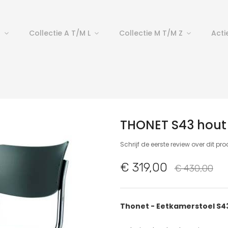
p
Collectie A T/m L
Collectie M T/m Z
Acti
THONET S43 hout
Schrijf de eerste review over dit pr
€ 319,00
€ 430,00
Thonet - Eetkamerstoel S43