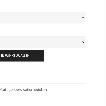
Thonet S43
IN WINKELWAGEN
,
Categorieen
,
Actiemodellen