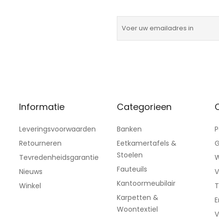
Informatie
Categorieen
C
Leveringsvoorwaarden
Banken
P
Retourneren
Eetkamertafels &
G
Stoelen
Tevredenheidsgarantie
W
Fauteuils
Nieuws
V
Kantoormeubilair
Winkel
T
Karpetten &
E
Woontextiel
V