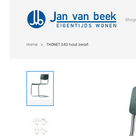
Sho
Home
THONET S43 hout zwart
Ga
naar
het
einde
van
de
afbeeldingen-
gallerij