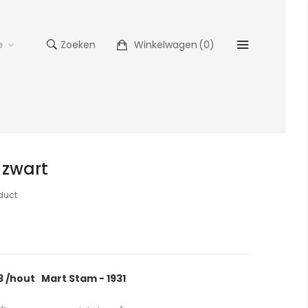
e
Zoeken
Winkelwagen
(
0
)
 zwart
oduct
 /hout Mart Stam - 1931