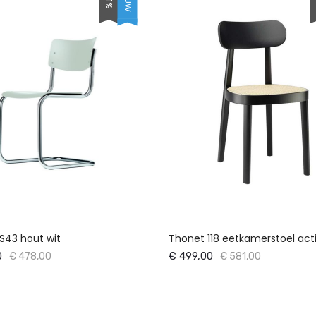
S43 hout wit
Thonet 118 eetkamerstoel act
0
€ 499,00
€ 478,00
€ 581,00