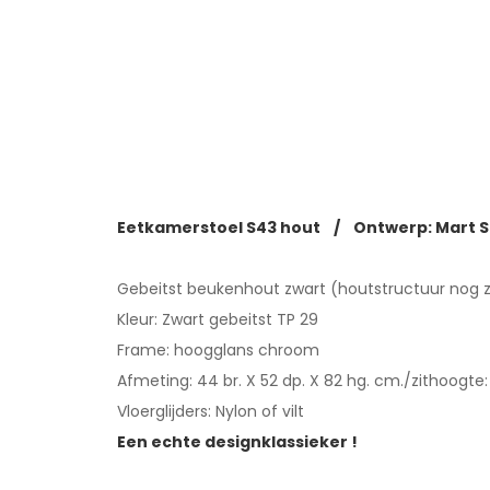
Eetkamerstoel S43 hout / Ontwerp: Mart St
Gebeitst beukenhout zwart (houtstructuur nog z
Kleur: Zwart gebeitst TP 29
Frame: hoogglans chroom
Afmeting: 44 br. X 52 dp. X 82 hg. cm./zithoogte
Vloerglijders: Nylon of vilt
Een echte designklassieker !